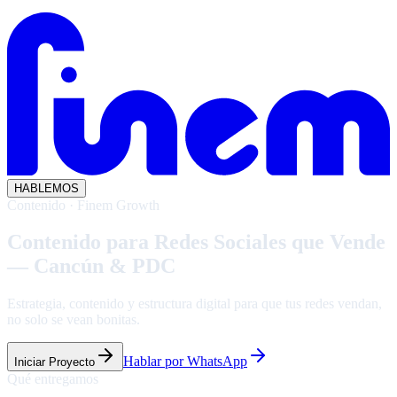
HABLEMOS
Contenido · Finem Growth
Contenido para Redes Sociales que Vende
— Cancún & PDC
Estrategia, contenido y estructura digital para que tus redes vendan,
no solo se vean bonitas.
Hablar por WhatsApp
Iniciar Proyecto
Qué entregamos