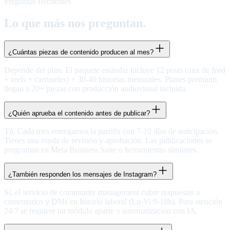
Preguntas frecuentes
Lo que más nos preguntan.
¿Cuántas piezas de contenido producen al mes?
Depende del plan. El paquete estándar incluye 12 posts (mix de feed
+ reels + carruseles) + 30-40 historias mensuales. Planes premium
llegan a 20+ piezas con producción audiovisual incluida.
¿Quién aprueba el contenido antes de publicar?
Tú. Cada mes entregamos la parrilla con 7-10 días de anticipación.
Tienes una ronda de revisión y aprobación. Las publicaciones se
programan en Meta Business Suite o herramientas similares.
¿También responden los mensajes de Instagram?
Sí, el servicio de community management cubre respuestas a
comentarios y DMs en horario laboral (Lu-Vi 9-18h). Para atención
24/7 se requiere un módulo aparte o automatización con IA.